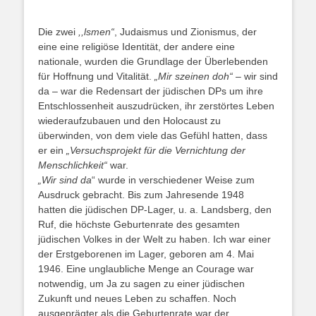
Die zwei
,,lsmen“
, Judaismus und Zionismus, der
eine eine religiöse Identität, der andere eine
nationale, wurden die Grundlage der Überlebenden
für Hoffnung und Vitalität.
„Mir szeinen doh“
– wir sind
da – war die Redensart der jüdischen DPs um ihre
Entschlossenheit auszudrücken, ihr zerstörtes Leben
wiederaufzubauen und den Holocaust zu
überwinden, von dem viele das Gefühl hatten, dass
er ein
„Versuchsprojekt für die Vernichtung der
Menschlichkeit“
war.
„Wir sind da
“ wurde in verschiedener Weise zum
Ausdruck gebracht. Bis zum Jahresende 1948
hatten die jüdischen DP-Lager, u. a. Landsberg, den
Ruf, die höchste Geburtenrate des gesamten
jüdischen Volkes in der Welt zu haben. Ich war einer
der Erstgeborenen im Lager, geboren am 4. Mai
1946. Eine unglaubliche Menge an Courage war
notwendig, um Ja zu sagen zu einer jüdischen
Zukunft und neues Leben zu schaffen. Noch
ausgeprägter als die Geburtenrate war der