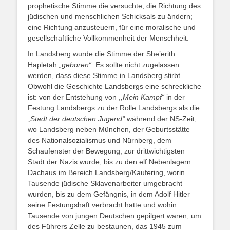
prophetische Stimme die versuchte, die Richtung des
jüdischen und menschlichen Schicksals zu ändern;
eine Richtung anzusteuern, für eine moralische und
gesellschaftliche Vollkommenheit der Menschheit.
In Landsberg wurde die Stimme der She’erith
Hapletah
„geboren“.
Es sollte nicht zugelassen
werden, dass diese Stimme in Landsberg stirbt.
Obwohl die Geschichte Landsbergs eine schreckliche
ist: von der Entstehung von ,
,Mein Kampf“
in der
Festung Landsbergs zu der Rolle Landsbergs als die
„Stadt der deutschen Jugend“
während der NS-Zeit,
wo Landsberg neben München, der Geburtsstätte
des Nationalsozialismus und Nürnberg, dem
Schaufenster der Bewegung, zur drittwichtigsten
Stadt der Nazis wurde; bis zu den elf Nebenlagern
Dachaus im Bereich Landsberg/Kaufering, worin
Tausende jüdische Sklavenarbeiter umgebracht
wurden, bis zu dem Gefängnis, in dem Adolf Hitler
seine Festungshaft verbracht hatte und wohin
Tausende von jungen Deutschen gepilgert waren, um
des Führers Zelle zu bestaunen, das 1945 zum