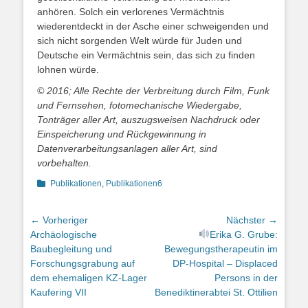
anhören. Solch ein verlorenes Vermächtnis
wiederentdeckt in der Asche einer schweigenden und
sich nicht sorgenden Welt würde für Juden und
Deutsche ein Vermächtnis sein, das sich zu finden
lohnen würde.
© 2016; Alle Rechte der Verbreitung durch Film, Funk
und Fernsehen, fotomechanische Wiedergabe,
Tonträger aller Art, auszugsweisen Nachdruck oder
Einspeicherung und Rückgewinnung in
Datenverarbeitungsanlagen aller Art, sind
vorbehalten.
Kategorien
Publikationen
,
Publikationen6
Beitragsnavigation
← Vorheriger
Nächster →
Vorheriger
Nächster
Archäologische
Erika G. Grube:
Beitrag:
Beitrag:
Baubegleitung und
Bewegungstherapeutin im
Forschungsgrabung auf
DP-Hospital – Displaced
dem ehemaligen KZ-Lager
Persons in der
Kaufering VII
Benediktinerabtei St. Ottilien