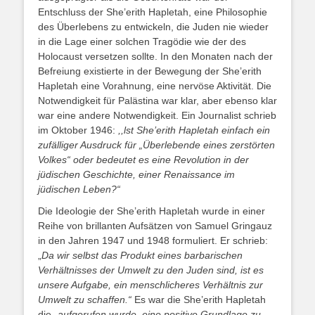
Entschluss der She’erith Hapletah, eine Philosophie
des Überlebens zu entwickeln, die Juden nie wieder
in die Lage einer solchen Tragödie wie der des
Holocaust versetzen sollte. In den Monaten nach der
Befreiung existierte in der Bewegung der She’erith
Hapletah eine Vorahnung, eine nervöse Aktivität. Die
Notwendigkeit für Palästina war klar, aber ebenso klar
war eine andere Notwendigkeit. Ein Journalist schrieb
im Oktober 1946:
,,lst She’erith Hapletah einfach ein
zufälliger Ausdruck für „Überlebende eines zerstörten
Volkes“ oder bedeutet es eine Revolution in der
jüdischen Geschichte, einer Renaissance im
jüdischen Leben?“
Die Ideologie der She’erith Hapletah wurde in einer
Reihe von brillanten Aufsätzen von Samuel Gringauz
in den Jahren 1947 und 1948 formuliert. Er schrieb:
„
Da wir selbst das Produkt eines barbarischen
Verhältnisses der Umwelt zu den Juden sind, ist es
unsere Aufgabe, ein menschlicheres Verhältnis zur
Umwelt zu schaffen.“
Es war die She’erith Hapletah
die
„aufgerufen wurde, eine positive Grundlage zu