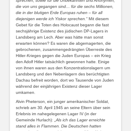
sprechen, sowie für die Unbekannten und Anonymen,
die von uns gegangen sind… für die sechs Millionen,
die in der blutigen Erde Europas ruhen – für all
diejenigen werde ich Yiskor sprechen.“
Mit diesem
Gebet für die Toten des Holocaust begann die fast
sechsjährige Existenz des jüdischen DP-Lagers in
Landsberg am Lech. Aber was hätte man sonst
erwarten können? Es waren die abgemagerten, die
gebrochenen, zusammengedrängten Überreste des
Hitler-Krieges gegen die Juden Europas – ein Krieg
den Adolf Hitler tatsächlich gewonnen hatte. Einige
von ihnen waren aus den Konzentrationslagern um
Landsberg und den Nebenlagern des berüchtigten
Dachau befreit worden, dort wo Tausende von Juden
während der einjährigen Existenz dieser Lager
umkamen.
Alvin Pheterson, ein junger amerikanischer Soldat,
schrieb am 30. April 1945 an seine Eltern über sein
Erlebnis im nahegelegenen Lager IV (in der
Gemeinde Hurlach):
„Als ich das Lager erreichte
stand alles in Flammen. Die Deutschen hatten