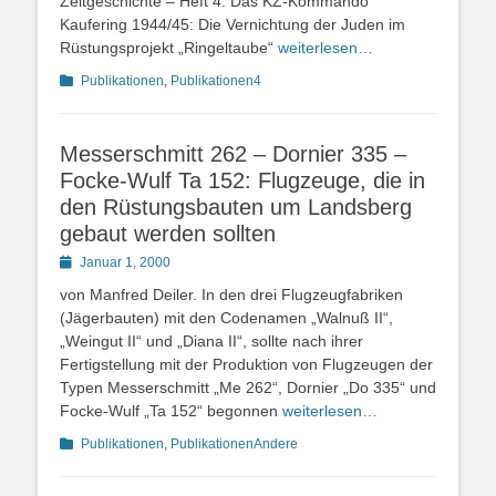
Zeitgeschichte – Heft 4: Das KZ-Kommando
Kaufering 1944/45: Die Vernichtung der Juden im
Rüstungsprojekt „Ringeltaube“
weiterlesen…
Kategorien
Publikationen
,
Publikationen4
Messerschmitt 262 – Dornier 335 –
Focke-Wulf Ta 152: Flugzeuge, die in
den Rüstungsbauten um Landsberg
gebaut werden sollten
Posted
Januar 1, 2000
on
von Manfred Deiler. In den drei Flugzeugfabriken
(Jägerbauten) mit den Codenamen „Walnuß II“,
„Weingut II“ und „Diana II“, sollte nach ihrer
Fertigstellung mit der Produktion von Flugzeugen der
Typen Messerschmitt „Me 262“, Dornier „Do 335“ und
Focke-Wulf „Ta 152“ begonnen
weiterlesen…
Kategorien
Publikationen
,
PublikationenAndere