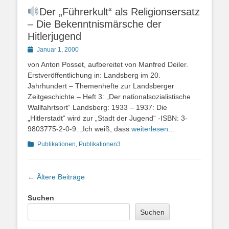
Der „Führerkult“ als Religionsersatz
– Die Bekenntnismärsche der
Hitlerjugend
Posted
Januar 1, 2000
on
von Anton Posset, aufbereitet von Manfred Deiler.
Erstveröffentlichung in: Landsberg im 20.
Jahrhundert – Themenhefte zur Landsberger
Zeitgeschichte – Heft 3: „Der nationalsozialistische
Wallfahrtsort“ Landsberg: 1933 – 1937: Die
„Hitlerstadt“ wird zur „Stadt der Jugend“ -ISBN: 3-
9803775-2-0-9. „Ich weiß, dass
weiterlesen…
Kategorien
Publikationen
,
Publikationen3
Beitragsnavigation
←
Ältere Beiträge
Suchen
Suchen