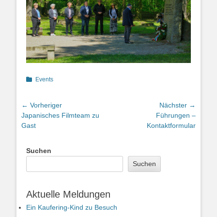
Kategorien
Events
Beitragsnavigation
← Vorheriger
Nächster →
Vorheriger
Nächster
Japanisches Filmteam zu
Führungen –
Beitrag:
Beitrag:
Gast
Kontaktformular
Suchen
Suchen
Aktuelle Meldungen
Ein Kaufering-Kind zu Besuch