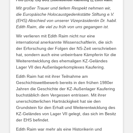
Foto (EHS): Elly Gotz (Überlebender Kaufering 1), Edith Raim.
Mit großer Trauer und tiefem Respekt nehmen wir,
die Europäische Holocaustgedenkstätte Stiftung e.V.
(EHS) Abschied von unserer Vizepräsidentin Dr. habil.
Edith Raim, die viel zu früh von uns gegangen ist.
Wir verlieren mit Edith Raim nicht nur eine
international anerkannte Wissenschaftlerin, die sich
der Erforschung der Folgen der NS-Zeit verschrieben
hat, sondern auch eine unbeirrbare Kämpferin für die
Weiterentwicklung des ehemaligen KZ-Geländes
Lager VII des Außenlagerkomplexes Kaufering.
Edith Raim hat mit ihrer Teilnahme am
Geschichtswettbewerb bereits in den frühen 1980er
Jahren die Geschichte der KZ-Außenlager Kaufering
buchstäblich dem Vergessen entrissen. Mit ihrer
unerschütterlichen Hartnäckigkeit hat sie den
Grundstein für den Erhalt und Weiterentwicklung des
KZ-Geländes von Lager VII gelegt, das sich im Besitz
der EHS befindet.
Edith Raim war mehr als eine Historikerin und