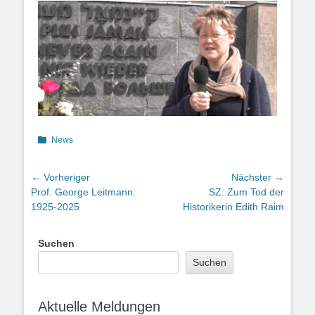
Kategorien
News
Beitragsnavigation
← Vorheriger
Nächster →
Vorheriger
Nächster
Prof. George Leitmann:
SZ: Zum Tod der
Beitrag:
Beitrag:
1925-2025
Historikerin Edith Raim
Suchen
Suchen
Aktuelle Meldungen