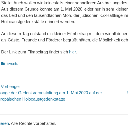
Stelle. Auch wollen wir keinesfalls einer schnelleren Ausbreitung de
Aus diesem Grunde konnte am 1. Mai 2020 leider nur in sehr kleine
das Leid und den tausendfachen Mord der jüdischen KZ-Häftlinge i
Holocaustgedenkstätte erinnert werden.
An diesem Tag entstand ein kleiner Filmbeitrag mit dem wir all dene
als Gäste, Freunde und Förderer begrüßt hätten, die Möglichkeit ge
Der Link zum Filmbeitrag findet sich
hier
.
Kategorien
Events
eitragsnavigation
Vorheriger
rheriger
Nächste
sage der Gedenkveranstaltung am 1. Mai 2020 auf der
itrag:
Beitrag:
ropäischen Holocaustgedenkstätte
ieren
. Alle Rechte vorbehalten.