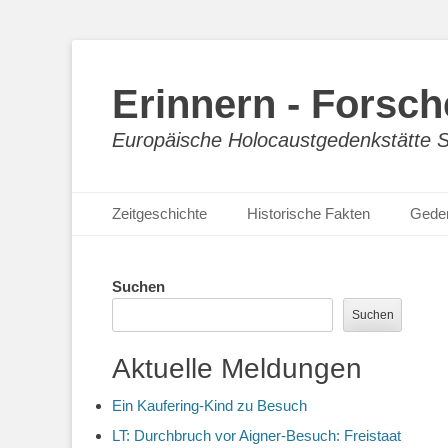
Erinnern - Forsc
Europäische Holocaustgedenkstätte St
Primäres Menü
Zum
Zeitgeschichte
Historische Fakten
Geden
Inhalt
springen
Suchen
Suchen
Aktuelle Meldungen
Ein Kaufering-Kind zu Besuch
LT: Durchbruch vor Aigner-Besuch: Freistaat