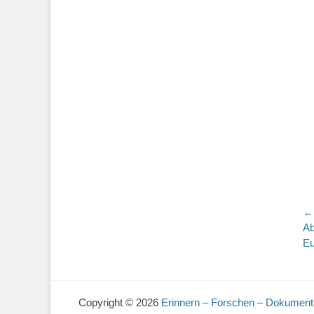
B
← 
Vo
Ab
Be
Eu
Copyright © 2026
Erinnern – Forschen – Dokument