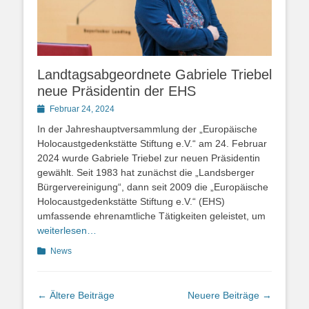
Landtagsabgeordnete Gabriele Triebel
neue Präsidentin der EHS
Posted
Februar 24, 2024
on
In der Jahreshauptversammlung der „Europäische
Holocaustgedenkstätte Stiftung e.V.“ am 24. Februar
2024 wurde Gabriele Triebel zur neuen Präsidentin
gewählt. Seit 1983 hat zunächst die „Landsberger
Bürgervereinigung“, dann seit 2009 die „Europäische
Holocaustgedenkstätte Stiftung e.V.“ (EHS)
umfassende ehrenamtliche Tätigkeiten geleistet, um
weiterlesen…
Kategorien
News
Beitragsnavigation
←
Ältere Beiträge
Neuere Beiträge
→